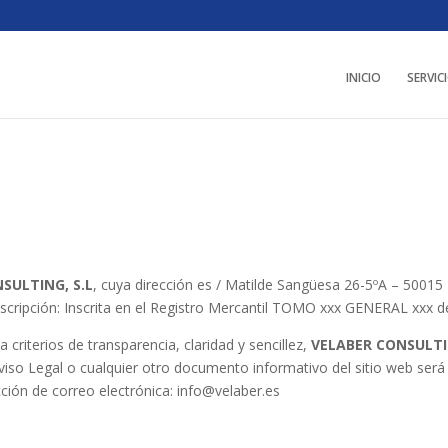
INICIO
SERVIC
SULTING, S.L
, cuya dirección es / Matilde Sangüesa 26-5ºA – 50015 
nscripción: Inscrita en el Registro Mercantil TOMO xxx GENERAL xxx de
 criterios de transparencia, claridad y sencillez,
VELABER CONSULTI
viso Legal o cualquier otro documento informativo del sitio web ser
ección de correo electrónica:
info@velaber.es